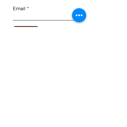
Email
enviar
contato.
(51) 9 9965.4081
(51) 9 9982.7631
(48) 9 9154.7772
contato@casaalma.com.
br