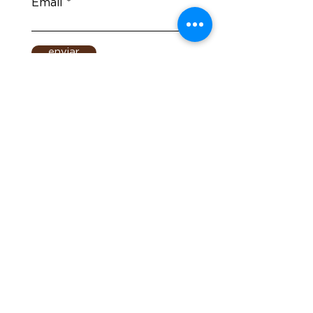
Email
enviar
contato.
(51) 9 9965.4081
(51) 9 9982.7631
(48) 9 9154.7772
contato@casaalma.com.
br
Estrada Geral Praia Da